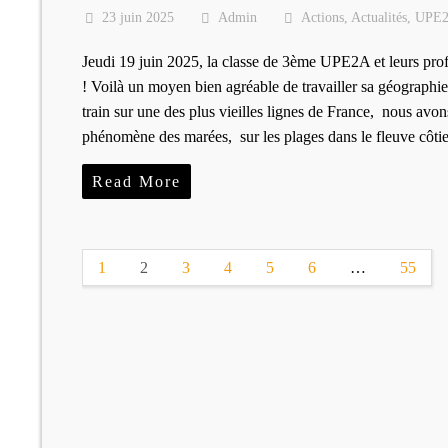
23 juin 2025
Admin
Actions
,
Actualités
,
UPE
Jeudi 19 juin 2025, la classe de 3ème UPE2A et leurs prof
! Voilà un moyen bien agréable de travailler sa géographie
train sur une des plus vieilles lignes de France, nous avo
phénomène des marées, sur les plages dans le fleuve côt
Read More
1
2
3
4
5
6
…
55