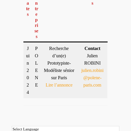
a
n
s
te
tr
s
e
p
ri
se
s
J
P
Recherche
Contact
ui
O
d’un(e)
Julien
n
L
Prototypiste-
ROBINI
2
E
Modéliste sénior
julien.robini
0
N
sur Paris
@polene-
2
E
Lire l’annonce
paris.com
4