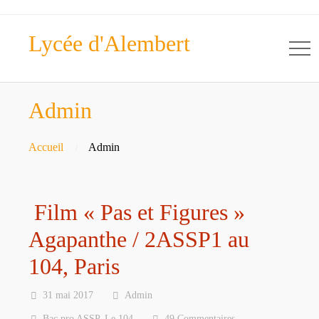
Lycée d'Alembert
Admin
Accueil
Admin
Film « Pas et Figures »
Agapanthe / 2ASSP1 au
104, Paris
31 mai 2017
Admin
Bac pro ASSP
,
Le 104
49 Commentaires