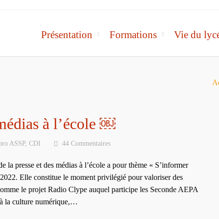
Présentation
Formations
Vie du lyc
Ac
 médias à l’école ￼
pro ASSP
,
CDI
44 Commentaires
 la presse et des médias à l’école a pour thème « S’informer
022. Elle constitue le moment privilégié pour valoriser des
e, comme le projet Radio Clype auquel participe les Seconde AEPA
s à la culture numérique,…