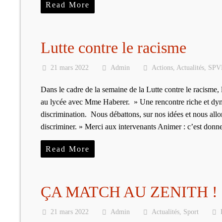
Read More
Lutte contre le racisme
21 mars 2022
Admin
Actions
,
Actualités
,
SPV
Dans le cadre de la semaine de la Lutte contre le racisme
au lycée avec Mme Haberer. » Une rencontre riche et dyna
discrimination. Nous débattons, sur nos idées et nous allo
discriminer. » Merci aux intervenants Animer : c’est do
Read More
ÇA MATCH AU ZENITH !
21 mars 2022
Admin
Actualités
,
Sport