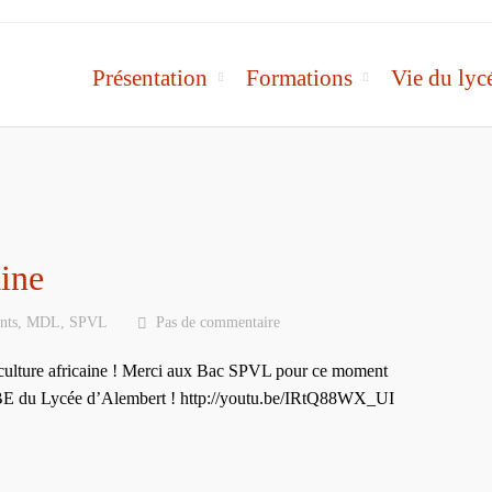
Présentation
Formations
Vie du lyc
aine
nts
,
MDL
,
SPVL
Pas de commentaire
la culture africaine ! Merci aux Bac SPVL pour ce moment
E du Lycée d’Alembert ! http://youtu.be/IRtQ88WX_UI