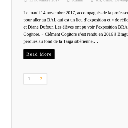
15 novembre 2017
Admin
Art
,
danse
,
Dévelop
Le mardi 14 novembre 2017, accompagnés de la professeur
pour aller au BAL qui est un lieu d’exposition et « de r
et Diane Dufour. Les élèves ont pu voir l’expos
Cogitore. « Clément Cogitore s’est rendu en 2016 à Bragu
perdues au fond de la Taïga sibérienne,…
Read More
1
2