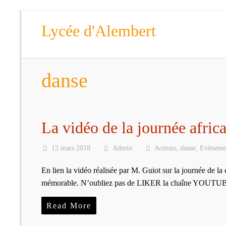
Lycée d'Alembert
danse
La vidéo de la journée afric
12 mars 2018
Admin
Actions
,
danse
,
Evéneme
En lien la vidéo réalisée par M. Guiot sur la journée de 
mémorable. N’oubliez pas de LIKER la chaîne YOUTUB
Read More