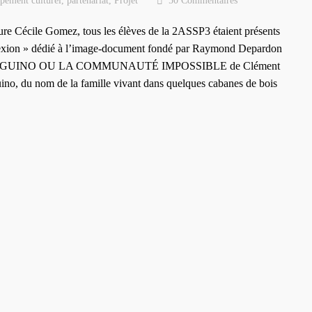
pement culturel
,
partenariat
,
Projet
50 Commentaires
e Cécile Gomez, tous les élèves de la 2ASSP3 étaient présents
éflexion » dédié à l’image-document fondé par Raymond Depardon
ition BRAGUINO OU LA COMMUNAUTÉ IMPOSSIBLE de Clément
ino, du nom de la famille vivant dans quelques cabanes de bois