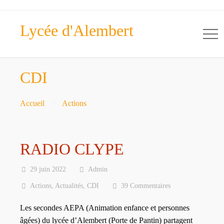
Lycée d'Alembert
CDI
Accueil
Actions
RADIO CLYPE
29 juin 2022
Admin
Actions
,
Actualités
,
CDI
39 Commentaires
Les secondes AEPA (Animation enfance et personnes
âgées) du lycée d’Alembert (Porte de Pantin) partagent