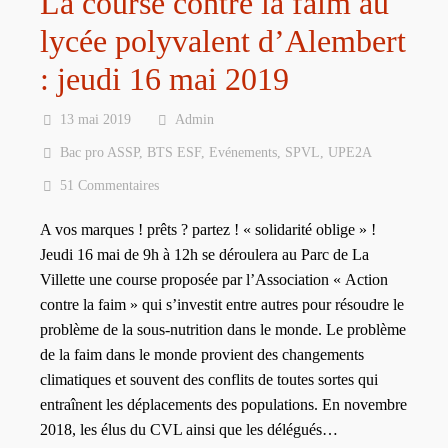
La course contre la faim au
lycée polyvalent d’Alembert
: jeudi 16 mai 2019
13 mai 2019
Admin
Bac pro ASSP
,
BTS ESF
,
Evénements
,
SPVL
,
UPE2A
51 Commentaires
A vos marques ! prêts ? partez ! « solidarité oblige » !
Jeudi 16 mai de 9h à 12h se déroulera au Parc de La
Villette une course proposée par l’Association « Action
contre la faim » qui s’investit entre autres pour résoudre le
problème de la sous-nutrition dans le monde. Le problème
de la faim dans le monde provient des changements
climatiques et souvent des conflits de toutes sortes qui
entraînent les déplacements des populations. En novembre
2018, les élus du CVL ainsi que les délégués…